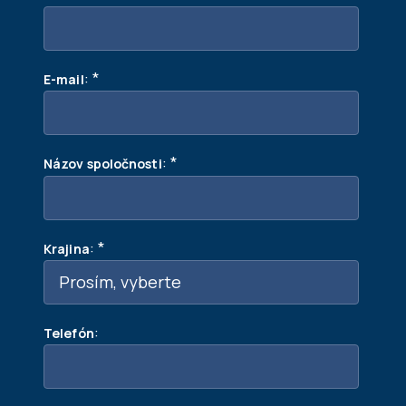
:
*
E-mail
:
*
Názov spoločnosti
:
*
Krajina
:
Telefón