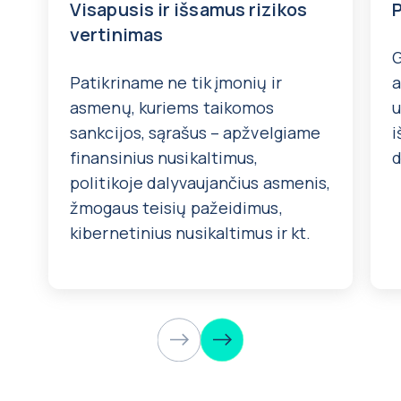
Visapusis ir išsamus rizikos
P
vertinimas
G
Patikriname ne tik įmonių ir
a
asmenų, kuriems taikomos
u
sankcijos, sąrašus – apžvelgiame
i
finansinius nusikaltimus,
d
politikoje dalyvaujančius asmenis,
žmogaus teisių pažeidimus,
kibernetinius nusikaltimus ir kt.