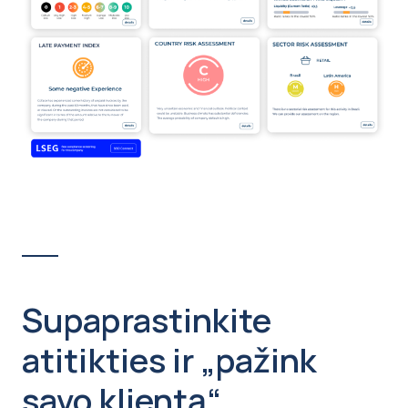
Supaprastinkite
atitikties ir „pažink
savo klientą“