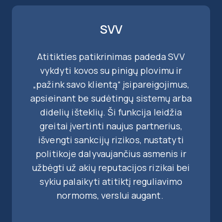
SVV
Atitikties patikrinimas padeda SVV
vykdyti kovos su pinigų plovimu ir
„pažink savo klientą“ įsipareigojimus,
apsieinant be sudėtingų sistemų arba
didelių išteklių. Ši funkcija leidžia
greitai įvertinti naujus partnerius,
išvengti sankcijų rizikos, nustatyti
politikoje dalyvaujančius asmenis ir
užbėgti už akių reputacijos rizikai bei
sykiu palaikyti atitiktį reguliavimo
normoms, verslui augant.