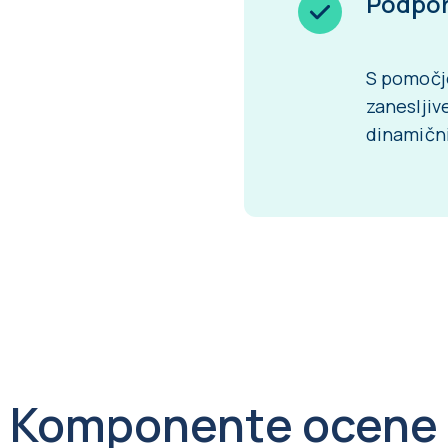
Podpor
S pomočj
zanesljive
dinamični
Komponente ocene