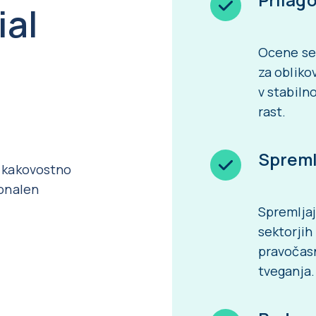
ial
Ocene se
za obliko
v stabiln
rast.
Spreml
n kakovostno
ionalen
.
Spremlja
sektorjih
pravočasn
tveganja.