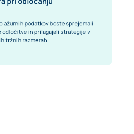
a pri odločanju
o ažurnih podatkov boste sprejemali
 odločitve in prilagajali strategije v
h tržnih razmerah.