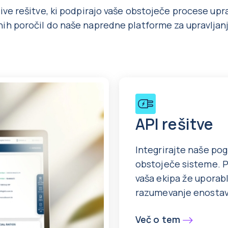
ve rešitve, ki podpirajo vaše obstoječe procese upra
h poročil do naše napredne platforme za upravljanj
API rešitve
Integrirajte naše po
obstoječe sisteme. Po
vaša ekipa že uporabl
razumevanje enosta
Več o tem