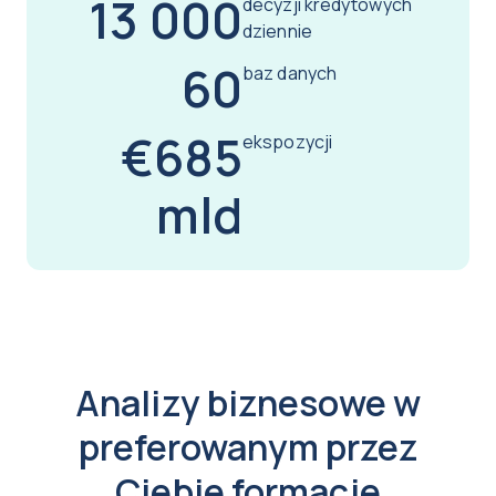
13 000
decyzji kredytowych
dziennie
60
baz danych
€685
ekspozycji
mld
Analizy biznesowe w
preferowanym przez
Ciebie formacie