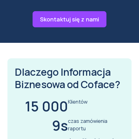
Skontaktuj się z nami
Dlaczego Informacja
Biznesowa od Coface?
15 000
Klientów
9s
czas zamówienia
raportu