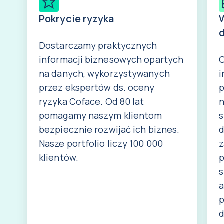
Pokrycie ryzyka
Dostarczamy praktycznych
informacji biznesowych opartych
C
na danych, wykorzystywanych
i
przez ekspertów ds. oceny
p
ryzyka Coface. Od 80 lat
n
pomagamy naszym klientom
s
bezpiecznie rozwijać ich biznes.
d
Nasze portfolio liczy 100 000
z
klientów.
p
s
a
p
d