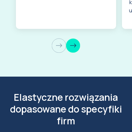
k
u
Elastyczne rozwiązania
dopasowane do specyfiki
firm