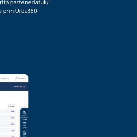
rită parteneriatului
e prin Urba360.