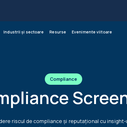
Industrii și sectoare
Resurse
Evenimente viitoare
voltă-ți afacerea cu
siness Reports
ergie
og
Score
ICT
Webinarii
ba360
Compliance
onomic Insights
Monitoring
pliance Scree
dere riscul de compliance și reputațional cu insight-