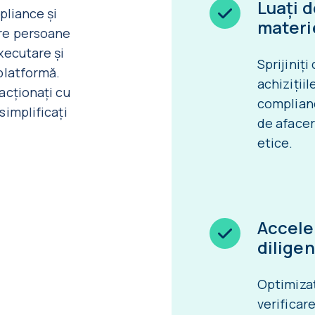
Luați d
pliance și
materi
pre persoane
xecutare și
Sprijiniți
 platformă.
achizițiil
acționați cu
complianc
simplificați
de afacer
etice.
Accele
dilige
Optimizaț
verificare