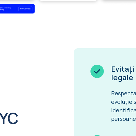
Evitați
legale
Respectaț
evoluție 
identific
KYC
persoane 