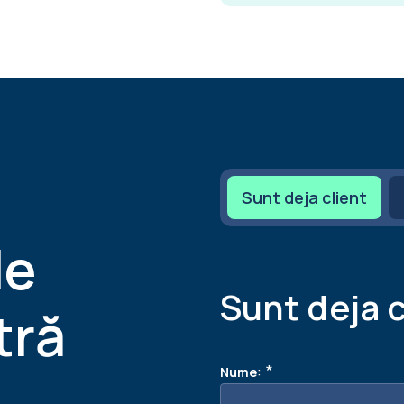
Sunt deja client
le
Sunt deja c
tră
:
*
Nume