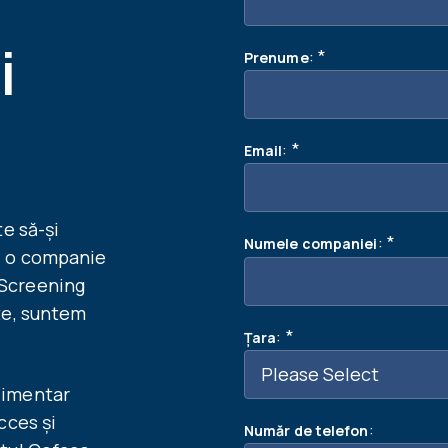
i
:
*
Prenume
:
*
Email
te să-și
:
*
Numele companiei
i o companie
 Screening
te, suntem
:
*
Țara
limentar
cces și
:
Număr de telefon