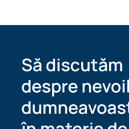
Să discutăm
despre nevoi
dumneavoas
în materie de