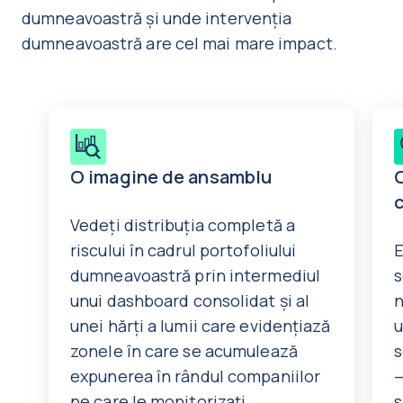
dumneavoastră și unde intervenția
dumneavoastră are cel mai mare impact.
O imagine de ansamblu
Vedeți distribuția completă a
riscului în cadrul portofoliului
E
dumneavoastră prin intermediul
s
unui dashboard consolidat și al
n
unei hărți a lumii care evidențiază
u
zonele în care se acumulează
s
expunerea în rândul companiilor
—
pe care le monitorizați.
s