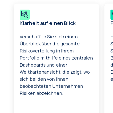
Klarheit auf einen Blick
Verschaffen Sie sich einen
H
Überblick über die gesamte
S
Risikoverteilung in Ihrem
S
Portfolio mithilfe eines zentralen
B
Dashboards und einer
d
Weltkartenansicht, die zeigt, wo
D
sich bei den von Ihnen
e
beobachteten Unternehmen
Risiken abzeichnen.