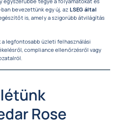
ogy egyszerűbbé tegye a folyamatokat és
-ban bevezettünk egy új, az
LSEG által
észítőt is, amely a szigorúbb átvilágítás
 a legfontosabb üzleti felhasználási
ékelésről, compliance ellenőrzésről vagy
zatalról.
nlétünk
Cedar Rose