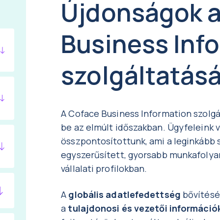
Újdonságok a
Business Inf
szolgáltatás
A Coface Business Information szolg
be az elmúlt időszakban. Ügyfeleink v
összpontosítottunk, ami a leginkább 
egyszerűsített, gyorsabb munkafolya
vállalati profilokban.
A
globális adatlefedettség
bővítésé
a
tulajdonosi és vezetői információ