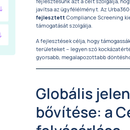
fejlesztésünk azt a célt szolgálja, h
javítsa az ügyfélélményt. Az Urba360
fejlesztett
Compliance Screening kieg
támogatását szolgálja.
A fejlesztések célja, hogy támogassák
területeket – legyen szó kockázatért
gyorsabb, megalapozottabb döntésho
Globális jele
bővítése: a 