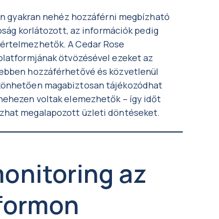
óban gyakran nehéz hozzáférni megbízható
tóság korlátozott, az információk pedig
 értelmezhetők. A Cedar Rose
platformjának ötvözésével ezeket az
yebben hozzáférhetővé és közvetlenül
szönhetően magabiztosan tájékozódhat
nehezen voltak elemezhetők – így időt
zhat megalapozott üzleti döntéseket.
onitoring az
tformon