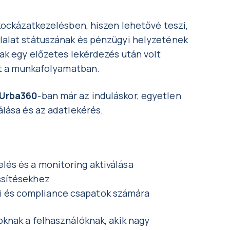
kockázatkezelésben, hiszen lehetővé teszi,
lalat státuszának és pénzügyi helyzetének
ak egy előzetes lekérdezés után volt
ett a munkafolyamatban.
Urba360
-ban már az induláskor, egyetlen
álása és az adatlekérés.
lés és a monitoring aktiválása
issítésekhez
 és compliance csapatok számára
oknak a felhasználóknak, akik nagy