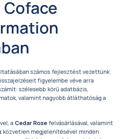
 Coface
ormation
ában
áltatásában számos fejlesztést vezettünk
isszajelzéseit figyelembe véve arra
számít: szélesebb körű adatbázis,
matok, valamint nagyobb átláthatóság a
vel, a
Cedar Rose
felvásárlásával, valamint
k
közvetlen megjelenítésével minden