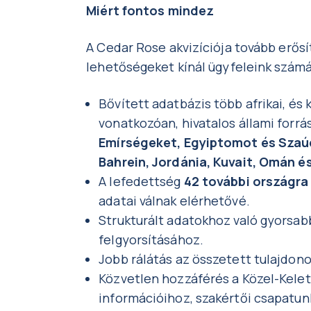
Miért fontos mindez
A Cedar Rose akvizíciója tovább erősít
lehetőségeket kínál ügyfeleink számá
Bővített adatbázis több afrikai, és 
vonatkozóan, hivatalos állami forrá
Emírségeket, Egyiptomot és Szaú
Bahrein, Jordánia, Kuvait, Omán é
A lefedettség
42 további országra
adatai válnak elérhetővé.
Strukturált adatokhoz való gyorsab
felgyorsításához.
Jobb rálátás az összetett tulajdono
Közvetlen hozzáférés a Közel-Kelet 
információihoz, szakértői csapatun