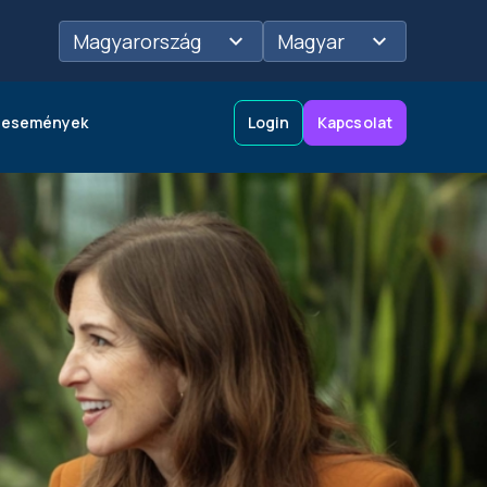
Magyarország
Magyar
 események
Login
Kapcsolat
)
Hitelkeret javaslatok
Logisztika
Szolgáltatásainkról
bővebben