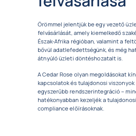
felvásárlása
Örömmel jelentjük be egy vezető üzle
felvásárlását, amely kiemelkedő szak
Észak-Afrika régióban, valamint a fel
bővül adatlefedettségünk, és még ha
átnyúló üzleti döntéshozatalt is.
A Cedar Rose olyan megoldásokat kínál,
kapcsolatok és tulajdonosi viszonyok 
egyszerűbb rendszerintegráció – mind
hatékonyabban kezeljék a tulajdonosi
compliance előírásoknak.