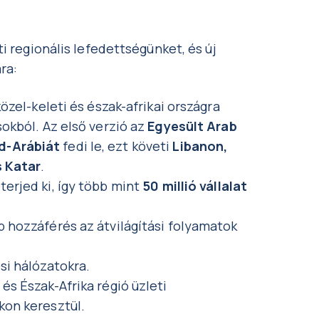
i regionális lefedettségünket, és új
ra:
közel-keleti és észak-afrikai országra
sokból. Az első verzió az
Egyesült Arab
d-Arábiát
fedi le, ezt követi
Libanon,
s Katar
.
terjed ki, így több mint
50 millió vállalat
b hozzáférés az átvilágítási folyamatok
si hálózatokra.
és Észak-Afrika régió üzleti
kon keresztül.