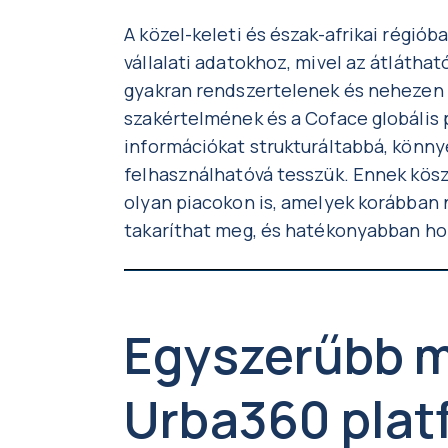
A közel-keleti és észak-afrikai régi
vállalati adatokhoz, mivel az átlátha
gyakran rendszertelenek és nehezen
szakértelmének és a Coface globális 
információkat strukturáltabbá, könn
felhasználhatóvá tesszük. Ennek kö
olyan piacokon is, amelyek korábban 
takaríthat meg, és hatékonyabban ho
Egyszerűbb m
Urba360 pla