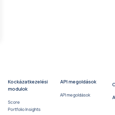
Kockázatkezelési
API megoldások
C
modulok
API megoldások
A
Score
Portfolio Insights