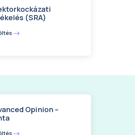
ektorkockázati
tékelés (SRA)
öltés
vanced Opinion –
nta
öltés