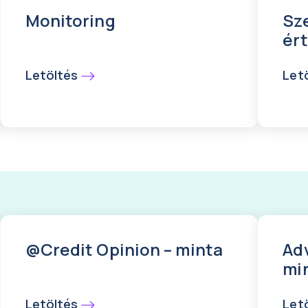
Monitoring
Sz
ér
Letöltés
Let
@Credit Opinion – minta
Ad
mi
Letöltés
Let