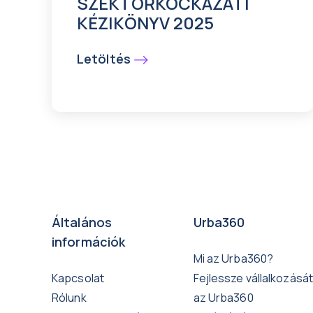
SZEKTORKOCKÁZATI
KÉZIKÖNYV 2025
Letöltés
Általános
Urba360
információk
Mi az Urba360?
Kapcsolat
Fejlessze vállalkozását
Rólunk
az Urba360