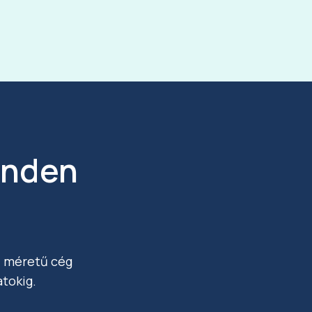
inden
n méretű cég
atokig.