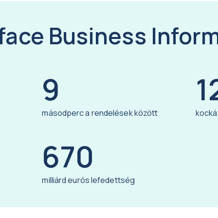
face Business Infor
9
1
másodperc a rendelések között
kocká
670
milliárd eurós lefedettség