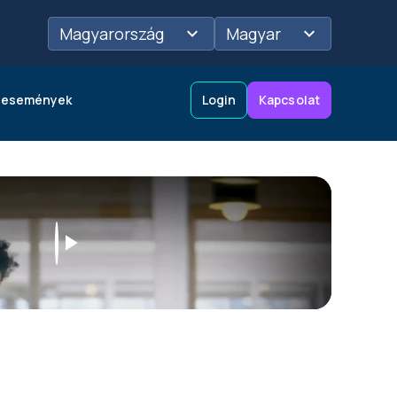
Magyarország
Magyar
 események
Login
Kapcsolat
)
Hitelkeret javaslatok
Logisztika
Szolgáltatásainkról
bővebben
Play
Video