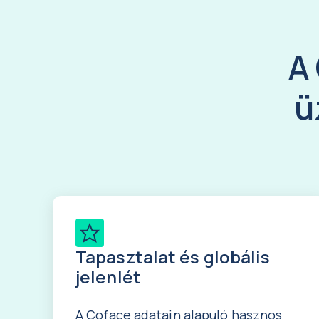
A
ü
Tapasztalat és globális
jelenlét
A Coface adatain alapuló hasznos