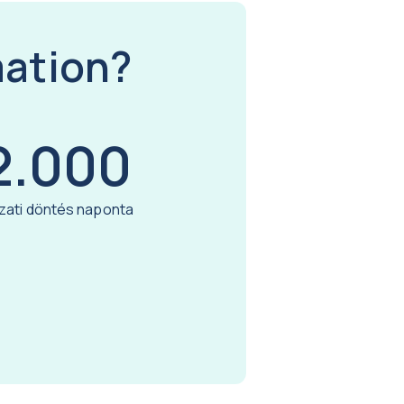
mation?
2.000
zati döntés naponta