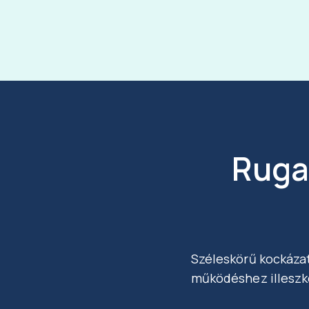
Ruga
Széleskörű kockáza
működéshez illeszked