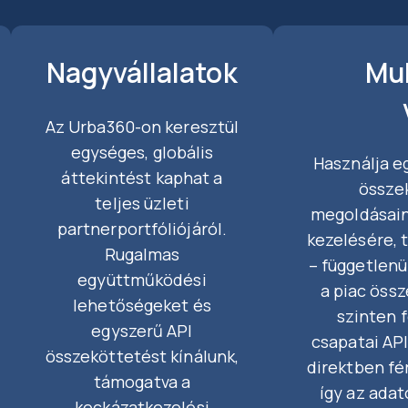
Nagyvállalatok
Mul
Az Urba360-on keresztül
egységes, globális
Használja e
áttekintést kaphat a
össze
teljes üzleti
megoldásain
partnerportfóliójáról.
kezelésére, 
Rugalmas
– függetlenül
együttműködési
a piac öss
lehetőségeket és
szinten 
egyszerű API
csapatai AP
összeköttetést kínálunk,
direktben fé
támogatva a
így az adat
kockázatkezelési