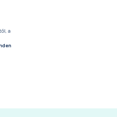
ől, a
nden