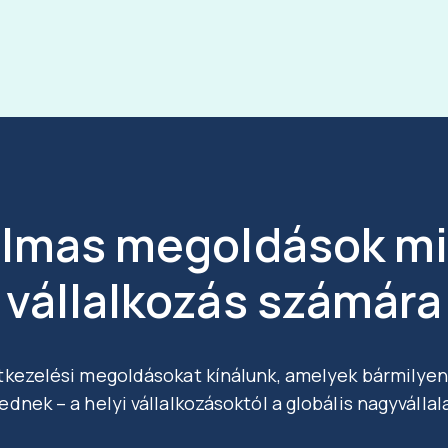
lmas megoldások m
vállalkozás számára
tkezelési megoldásokat kínálunk, amelyek bármilye
nek – a helyi vállalkozásoktól a globális nagyvállal