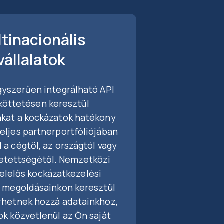
tinacionális
vállalatok
gyszerűen integrálható API
köttetésen keresztül
kat a kockázatok hatékony
teljes partnerportfóliójában
 a cégtől, az országtól vagy
zetettségétől. Nemzetközi
felelős kockázatkezelési
I megoldásainkon keresztül
rhetnek hozzá adatainkhoz,
ok közvetlenül az Ön saját