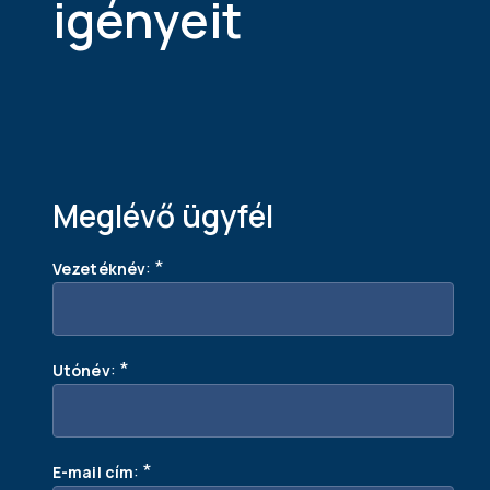
igényeit
Meglévő ügyfél
:
*
Vezetéknév
:
*
Utónév
:
*
E-mail cím