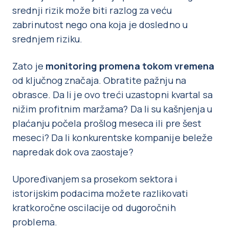
srednji rizik može biti razlog za veću
zabrinutost nego ona koja je dosledno u
srednjem riziku.
Zato je
monitoring promena tokom vremena
od ključnog značaja. Obratite pažnju na
obrasce. Da li je ovo treći uzastopni kvartal sa
nižim profitnim maržama? Da li su kašnjenja u
plaćanju počela prošlog meseca ili pre šest
meseci? Da li konkurentske kompanije beleže
napredak dok ova zaostaje?
Upoređivanjem sa prosekom sektora i
istorijskim podacima možete razlikovati
kratkoročne oscilacije od dugoročnih
problema.