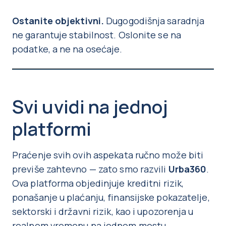
Ostanite objektivni.
Dugogodišnja saradnja
ne garantuje stabilnost. Oslonite se na
podatke, a ne na osećaje.
Svi uvidi na jednoj
platformi
Praćenje svih ovih aspekata ručno može biti
previše zahtevno — zato smo razvili
Urba360
.
Ova platforma objedinjuje kreditni rizik,
ponašanje u plaćanju, finansijske pokazatelje,
sektorski i državni rizik, kao i upozorenja u
realnom vremenu na jednom mestu.