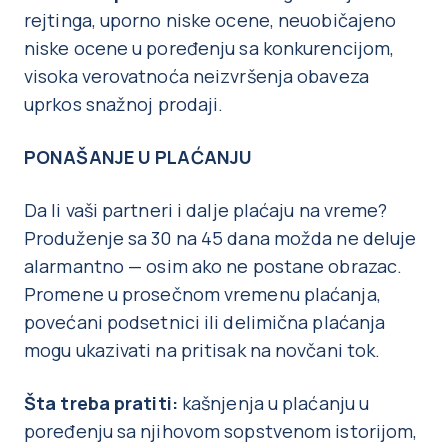
rejtinga, uporno niske ocene, neuobičajeno
niske ocene u poređenju sa konkurencijom,
visoka verovatnoća neizvršenja obaveza
uprkos snažnoj prodaji.
PONAŠANJE U PLAĆANJU
Da li vaši partneri i dalje plaćaju na vreme?
Produženje sa 30 na 45 dana možda ne deluje
alarmantno — osim ako ne postane obrazac.
Promene u prosečnom vremenu plaćanja,
povećani podsetnici ili delimična plaćanja
mogu ukazivati na pritisak na novčani tok.
Šta treba pratiti:
kašnjenja u plaćanju u
poređenju sa njihovom sopstvenom istorijom,