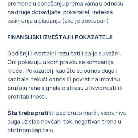
promene u ponašanju prema vama u odnosu
na druge dobavljače, pokazatelj indeksa
kašnjenja u plaćanju (ako je dostupan).
FINANSIJSKI IZVEŠTAJI I POKAZATELJI
Godišnji i kvartalni rezultati i dalje su važni.
Oni pokazuju u kom pravcu se kompanija
kreće. Pokazatelji kao što su odnos duga i
kapitala, tekući odnos ili povrat na imovinu
pružaju rane signale o stresu u likvidnosti ili
profitabilnosti.
Šta treba pratiti:
pad bruto marži, visok nivo
duga uz slab novčani tok, negativan trend u
obrtnom kapitalu.