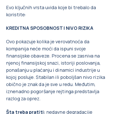
Evo ključnih vrsta uvida koje bi trebalo da
koristite:
KREDITNA SPOSOBNOST I NIVO RIZIKA
Ovo pokazuje kolika je verovatnoća da
kompanija neće moći da ispuni svoje
finansijske obaveze. Procena se zasniva na
njenoj finansijskoj snazi, istoriji poslovanja,
ponašanju u plaćanju i dinamici industrije u
kojoj posluje. Stabilan ili poboljšan nivo rizika
obično je znak da je sve u redu. Međutim,
iznenadno pogoršanje rejtinga predstavlja
razlog za oprez.
Šta treba pratiti:
nedavne degradacije