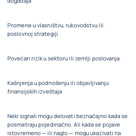
događaja
Promene u vlasništvu, rukovodstvu ili
poslovnoj strategiji
Povećan rizik u sektoru ili zemlji poslovanja
Kašnjenja u podnošenju ili objavljivanju
finansijskih izveštaja
Neki signali mogu delovati beznačajno kada se
posmatraju pojedinačno. Ali kada se pojave
istovremeno — ili naglo — mogu ukazivati na