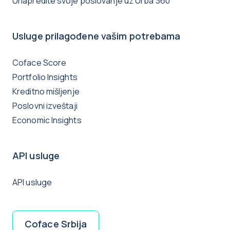
Unapredite svoje poslovanje uz Urba 360
Usluge prilagođene vašim potrebama
Coface Score
Portfolio Insights
Kreditno mišljenje
Poslovni izveštaji
Economic Insights
API usluge
API usluge
Coface Srbija