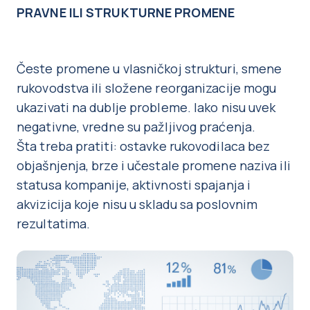
PRAVNE ILI STRUKTURNE PROMENE
Česte promene u vlasničkoj strukturi, smene
rukovodstva ili složene reorganizacije mogu
ukazivati na dublje probleme. Iako nisu uvek
negativne, vredne su pažljivog praćenja.
Šta treba pratiti: ostavke rukovodilaca bez
objašnjenja, brze i učestale promene naziva ili
statusa kompanije, aktivnosti spajanja i
akvizicija koje nisu u skladu sa poslovnim
rezultatima.