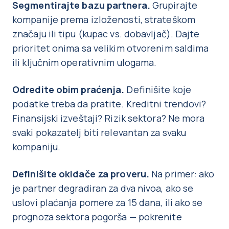
Segmentirajte bazu partnera.
Grupirajte
kompanije prema izloženosti, strateškom
značaju ili tipu (kupac vs. dobavljač). Dajte
prioritet onima sa velikim otvorenim saldima
ili ključnim operativnim ulogama.
Odredite obim praćenja.
Definišite koje
podatke treba da pratite. Kreditni trendovi?
Finansijski izveštaji? Rizik sektora? Ne mora
svaki pokazatelj biti relevantan za svaku
kompaniju.
Definišite okidače za proveru.
Na primer: ako
je partner degradiran za dva nivoa, ako se
uslovi plaćanja pomere za 15 dana, ili ako se
prognoza sektora pogorša — pokrenite