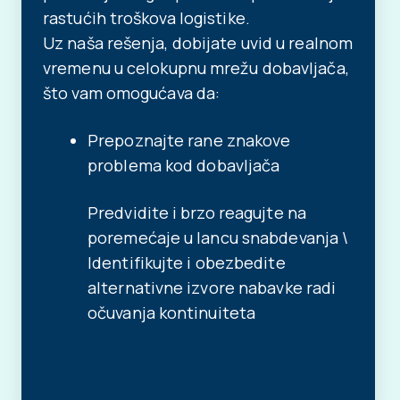
rastućih troškova logistike.
Uz naša rešenja, dobijate uvid u realnom
vremenu u celokupnu mrežu dobavljača,
što vam omogućava da:
Prepoznajte rane znakove
problema kod dobavljača
Predvidite i brzo reagujte na
poremećaje u lancu snabdevanja \
Identifikujte i obezbedite
alternativne izvore nabavke radi
očuvanja kontinuiteta