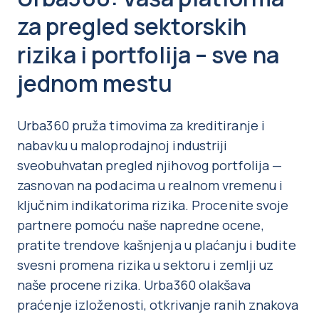
za pregled sektorskih
rizika i portfolija – sve na
jednom mestu
Urba360 pruža timovima za kreditiranje i
nabavku u maloprodajnoj industriji
sveobuhvatan pregled njihovog portfolija —
zasnovan na podacima u realnom vremenu i
ključnim indikatorima rizika. Procenite svoje
partnere pomoću naše napredne ocene,
pratite trendove kašnjenja u plaćanju i budite
svesni promena rizika u sektoru i zemlji uz
naše procene rizika. Urba360 olakšava
praćenje izloženosti, otkrivanje ranih znakova