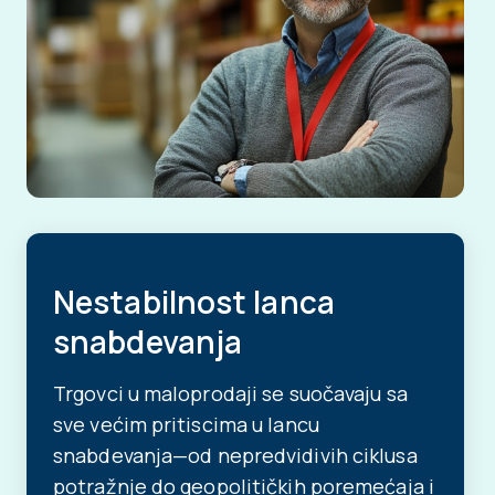
Nestabilnost lanca
snabdevanja
Trgovci u maloprodaji se suočavaju sa
sve većim pritiscima u lancu
snabdevanja—od nepredvidivih ciklusa
potražnje do geopolitičkih poremećaja i