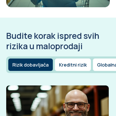
Budite korak ispred svih
rizika u maloprodaji
Rizik dobavljača
Kreditni rizik
Globaln