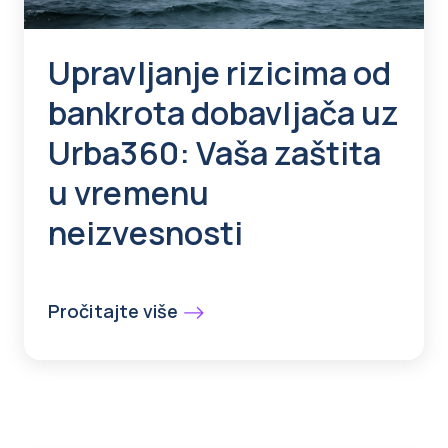
Upravljanje rizicima od
bankrota dobavljača uz
Urba360: Vaša zaštita
u vremenu
neizvesnosti
Pročitajte više