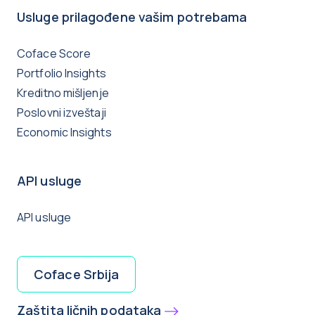
Usluge prilagođene vašim potrebama
Coface Score
Portfolio Insights
Kreditno mišljenje
Poslovni izveštaji
Economic Insights
API usluge
API usluge
Coface Srbija
Zaštita ličnih podataka