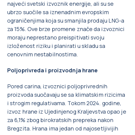
najveći svetski izvoznik energije, ali su se
ubrzo suočile sa iznenadnim evropskim
ograničenjima koja su smanjila prodaju LNG-a
za 15%. Ove brze promene znače da izvoznici
moraju neprestano preispitivati svoju
izloženost riziku i planirati u skladu sa
cenovnim nestabilnostima.
Poljoprivreda i proizvodnja hrane
Pored carina, izvoznici poljoprivrednih
proizvoda suočavaju se sa klimatskim rizicima
i strogim regulativama. Tokom 2024. godine,
izvoz hrane iz Ujedinjenog Kraljevstva opao je
za 6,1% zbog birokratskih prepreka nakon
Bregzita. Hrana ima jedan od najosetljivijih