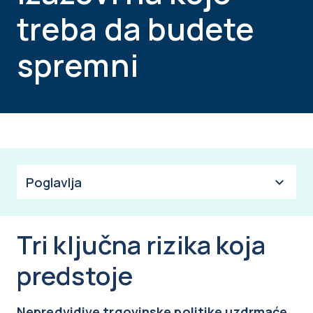
treba da budete
spremni
Poglavlja
Tri ključna rizika koja
predstoje
Nepredvidive trgovinske politike uzdrmaće