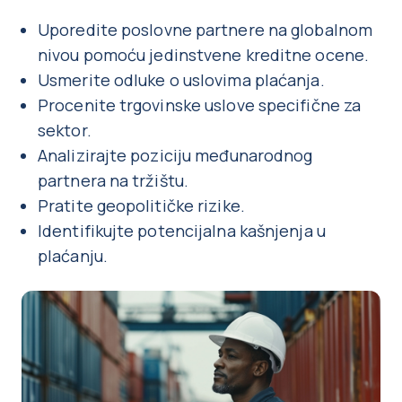
Uporedite poslovne partnere na globalnom
nivou pomoću jedinstvene kreditne ocene.
Usmerite odluke o uslovima plaćanja.
Procenite trgovinske uslove specifične za
sektor.
Analizirajte poziciju međunarodnog
partnera na tržištu.
Pratite geopolitičke rizike.
Identifikujte potencijalna kašnjenja u
plaćanju.