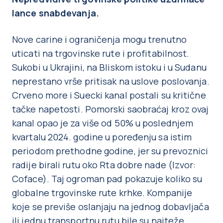
lance snabdevanja.
Nove carine i ograničenja mogu trenutno
uticati na trgovinske rute i profitabilnost.
Sukobi u Ukrajini, na Bliskom istoku i u Sudanu
neprestano vrše pritisak na uslove poslovanja.
Crveno more i Suecki kanal postali su kritične
tačke napetosti. Pomorski saobraćaj kroz ovaj
kanal opao je za više od 50% u poslednjem
kvartalu 2024. godine u poređenju sa istim
periodom prethodne godine, jer su prevoznici
radije birali rutu oko Rta dobre nade (Izvor:
Coface). Taj ogroman pad pokazuje koliko su
globalne trgovinske rute krhke. Kompanije
koje se previše oslanjaju na jednog dobavljača
ili jednu transportnu rutu bile su najteže