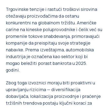
Trgovinske tenzije i rastući troškovi sirovina
otežavaju proizvođačima da ostanu
konkurentni na globalnom tržištu. Američke
carine na kineske poluprovodnike i čelik već su
promenile tokove snabdevanja, primoravajući
kompanije da preispitaju svoje strategije
nabavke. Prema izveštajima, automobilska
industrija je označena kao sektor koji bi
mogao beležiti porast bankrota u 2025.
godini.
Zbog toga izvoznici moraju biti proaktivni u
upravljanju rizicima — diversifikacija
dobavljača, lokalizacija proizvodnje i praćenje
tržišnih trendova postaju ključni koraci za