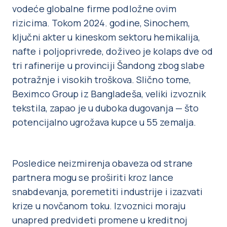
vodeće globalne firme podložne ovim
rizicima. Tokom 2024. godine, Sinochem,
ključni akter u kineskom sektoru hemikalija,
nafte i poljoprivrede, doživeo je kolaps dve od
tri rafinerije u provinciji Šandong zbog slabe
potražnje i visokih troškova. Slično tome,
Beximco Group iz Bangladeša, veliki izvoznik
tekstila, zapao je u duboka dugovanja — što
potencijalno ugrožava kupce u 55 zemalja.
Posledice neizmirenja obaveza od strane
partnera mogu se proširiti kroz lance
snabdevanja, poremetiti industrije i izazvati
krize u novčanom toku. Izvoznici moraju
unapred predvideti promene u kreditnoj