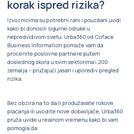
korak ispred rizika?
Izvoznicima su potrebni rani i pouzdani uvidi
kako bi donosili sigurne odluke u
nepredvidivom svetu. Urba360 od Coface
Business Information pomaže vam da
procenite poslovne partnere putem
doslednog skora u svim sektorima i 200
zemalja – pružajući jasan i uporediv pregled
rizika.
Bez obzira na to da li produžavate rokove
plaćanja ili uvodite nove dobavljače, Urba360
pruža uvide u realnom vremenu kako bi vam
pomogla da: