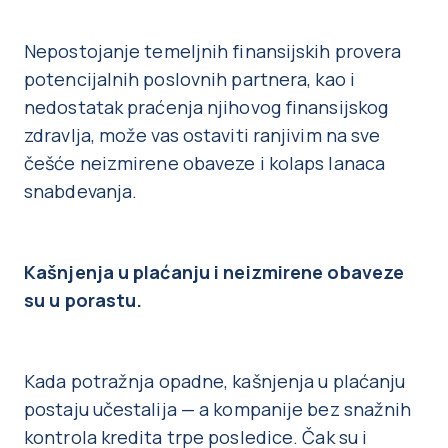
Nepostojanje temeljnih finansijskih provera
potencijalnih poslovnih partnera, kao i
nedostatak praćenja njihovog finansijskog
zdravlja, može vas ostaviti ranjivim na sve
češće neizmirene obaveze i kolaps lanaca
snabdevanja.
Kašnjenja u plaćanju i neizmirene obaveze
su u porastu.
Kada potražnja opadne, kašnjenja u plaćanju
postaju učestalija — a kompanije bez snažnih
kontrola kredita trpe posledice. Čak su i