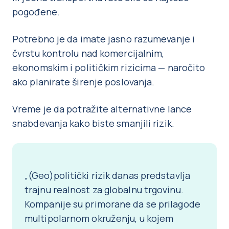
pogođene.
Potrebno je da imate jasno razumevanje i
čvrstu kontrolu nad komercijalnim,
ekonomskim i političkim rizicima — naročito
ako planirate širenje poslovanja.
Vreme je da potražite alternativne lance
snabdevanja kako biste smanjili rizik.
„(Geo)politički rizik danas predstavlja
trajnu realnost za globalnu trgovinu.
Kompanije su primorane da se prilagode
multipolarnom okruženju, u kojem