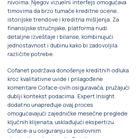
nivoima. Njegov vizuelni interfejs omogućava
timovima da brzo tumače kreditne ocene,
istorijske trendove i kreditna mišljenja. Za
finansijske stručnjake, platforma nudi
detaljne izveštaje i bilanse, kombinujući
jednostavnost i dubinu kako bi zadovoljila
različite potrebe.
Cofanet podržava donošenje kreditnih odluka
kroz kvalitativne uvide i prilagođene
komentare Coface-ovih osiguravača, pružajući
dublji kontekst podacima. Expert Insight
dodatno unapređuje ovaj proces
omogućavajući zajedničke mesečne preglede
ključnih klijenata, usklađujući ekspertizu
Coface-a u osiguranju sa poslovnim