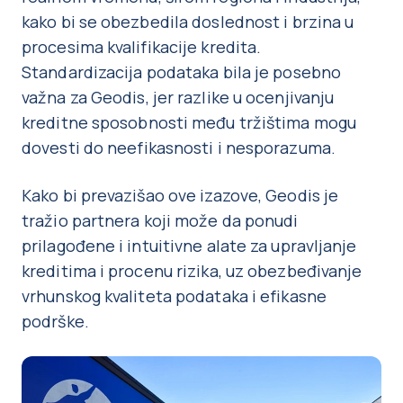
kako bi se obezbedila doslednost i brzina u
procesima kvalifikacije kredita.
Standardizacija podataka bila je posebno
važna za Geodis, jer razlike u ocenjivanju
kreditne sposobnosti među tržištima mogu
dovesti do neefikasnosti i nesporazuma.
Kako bi prevazišao ove izazove, Geodis je
tražio partnera koji može da ponudi
prilagođene i intuitivne alate za upravljanje
kreditima i procenu rizika, uz obezbeđivanje
vrhunskog kvaliteta podataka i efikasne
podrške.