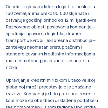
Geodis je globalni lider u logistici, posluje u
160 zemalja, ima preko 80.000 klijenata i
ostvaruje godišnji prihod od 12 milijardi evra.
Raznovrsne oblasti poslovanja kompanije—
špedicija, ugovorna logistika, drumski
transport u Evropi i ekspresna distribucija—
zahtevaju neometan pristup tačnim i
standardizovanim kreditnim informacijama
radi nesmetanog poslovanja i smanjenja
rizika.
Upravljanje kreditnim rizikom u tako velikoj
globalnoj mreži predstavljalo je značajne
izazove. Kompaniji je bilo potrebno rešenje
koje može da obezbedi usklađene podatke u
realnom vremenu, širom regiona i industrija,