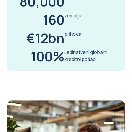
80,000
160
zemalja
€12bn
prihoda
100%
Jedinstveni globalni
kreditni podaci