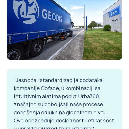
"Jasnoća i standardizacija podataka
kompanije Coface, u kombinaciji sa
intuitivnim alatima poput Urba360,
značajno su poboljšali naše procese
donošenja odluka na globalnom nivou.
Ovo obezbeđuje doslednost i efikasnost
u upravljanju kreditnim rizicima.“