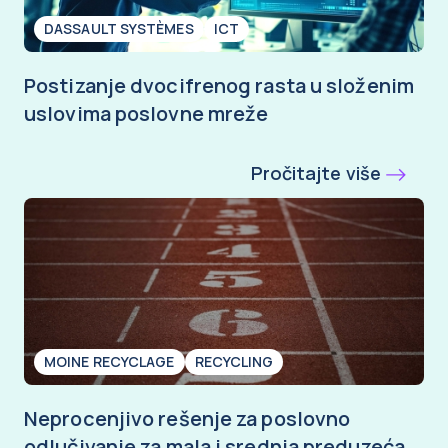
DASSAULT SYSTÈMES
ICT
Postizanje dvocifrenog rasta u složenim
uslovima poslovne mreže
Pročitajte više
MOINE RECYCLAGE
RECYCLING
Neprocenjivo rešenje za poslovno
odlučivanje za mala i srednja preduzeća