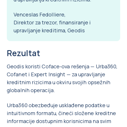
Venceslas Fedolliere,
Direktor za trezor, finansiranje i
upravljanje kreditima, Geodis
Rezultat
Geodis koristi Coface-ova rešenja — Urba360,
Cofanet i Expert Insight — za upravljanje
kreditnim rizicima u okviru svojih opsežnih
globalnih operacija.
Urba360 obezbeđuje usklađene podatke u
intuitivnom formatu, čineći složene kreditne
informacije dostupnim korisnicima na svim