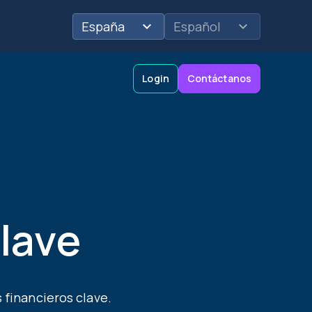
España
Español
Login
Contáctanos
cios
Evaluaciones de crédito
Sector Logístico
lave
 financieros clave.