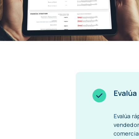
Evalúa
Evalúa rá
vendedore
comercia