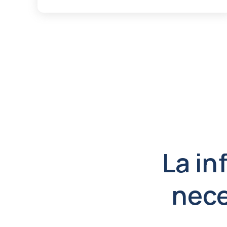
La in
nece