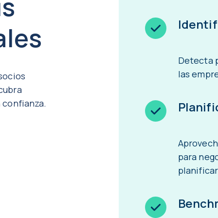
us
Identif
ales
Detecta p
las empre
socios
cubra
 confianza.
Planif
Aprovech
para nego
planifica
Benchm