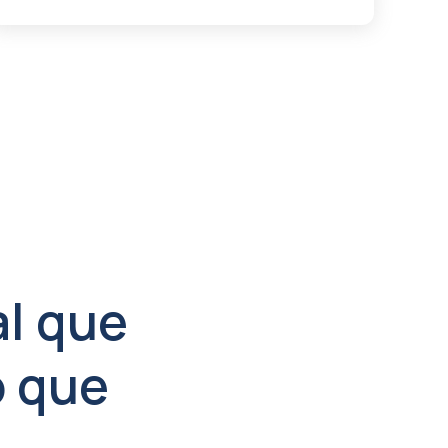
al que
o que