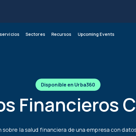
servicios
Sectores
Recursos
Upcoming Events
 crecer tu negocio con
a360 Portfolio
ustria energética
og
Score
Industria de las TIC
Conoce nuestros servi
ba360
nagement
Disponible en Urba360
ormación financiera
Seguimiento
os Financieros C
sobre la salud financiera de una empresa con datos