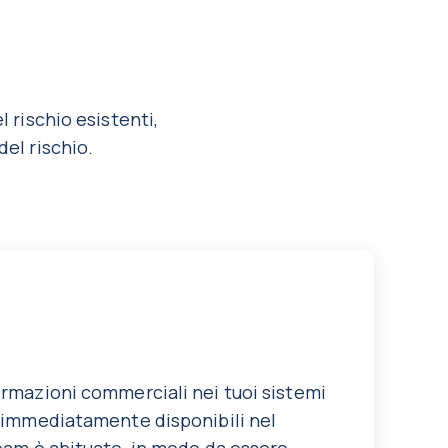
l rischio esistenti,
del rischio.
I
ormazioni commerciali nei tuoi sistemi
o immediatamente disponibili nel
team è abituato, in modo da essere