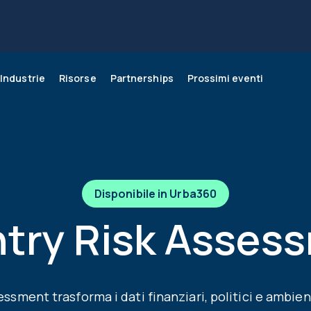
Industrie
Risorse
Partnerships
Prossimi eventi
 crescere la tua attività
rtfolio Management
ergia
og
Score
ICT
Webinars
n Urba360
onomic Insights
Monitoraggio dei rischi
Disponibile in Urba360
try Risk Asses
essment trasforma i dati finanziari, politici e ambien