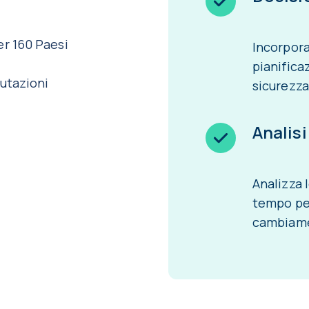
er 160 Paesi
Incorpora
pianifica
lutazioni
sicurezza
Analis
Analizza 
tempo per
cambiame