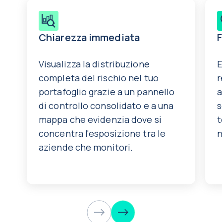
Chiarezza immediata
F
Visualizza la distribuzione
E
completa del rischio nel tuo
r
portafoglio grazie a un pannello
a
di controllo consolidato e a una
s
mappa che evidenzia dove si
t
concentra l'esposizione tra le
n
aziende che monitori.