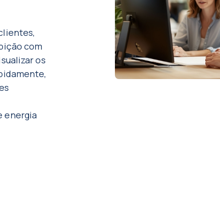
clientes,
ibição com
sualizar os
apidamente,
es
e energia