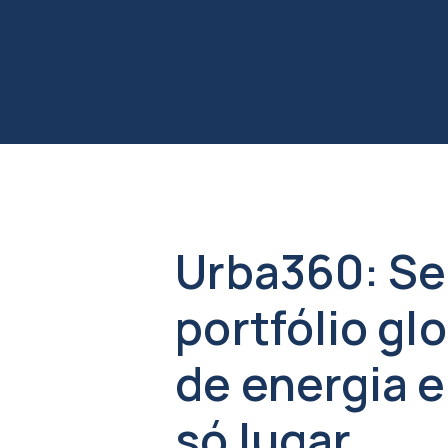
Urba360: S
portfólio gl
de energia 
só lugar