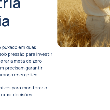
ria
ia
do puxado em duas
sob pressão para investir
lerar a meta de zero
m precisam garantir
urança energética.
sivos para monitorar o
 tomar decisões