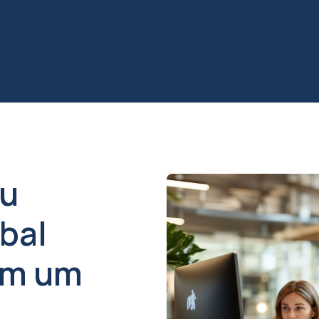
eu
obal
em um