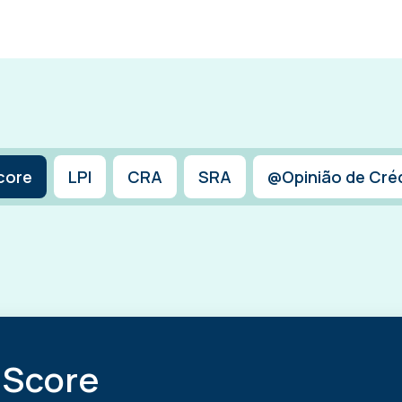
core
LPI
CRA
SRA
@Opinião de Cré
Score