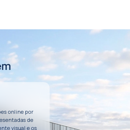
em
es online por
resentadas de
ente visual e os