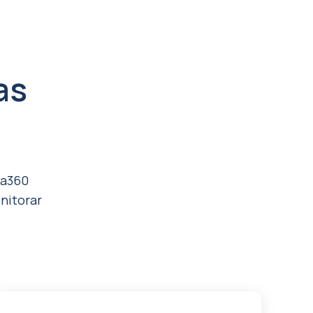
as
ba360
nitorar