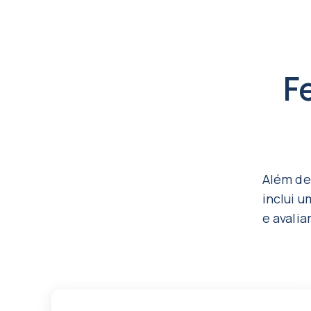
F
Além de
inclui 
e avalia