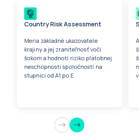
Country Risk Assessment
Meria základné ukazovatele
A
krajiny a jej zraniteľnosť voči
š
šokom a hodnotí riziko platobnej
š
neschopnosti spoločností na
n
stupnici od A1 po E.
v