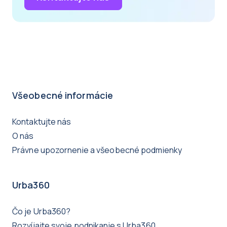
Všeobecné informácie
Kontaktujte nás
O nás
Právne upozornenie a všeobecné podmienky
Urba360
Čo je Urba360?
Rozvíjajte svoje podnikanie s Urba360