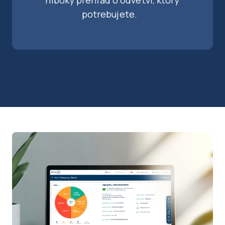
hlboký prehľad o odvetví, ktorý
potrebujete.