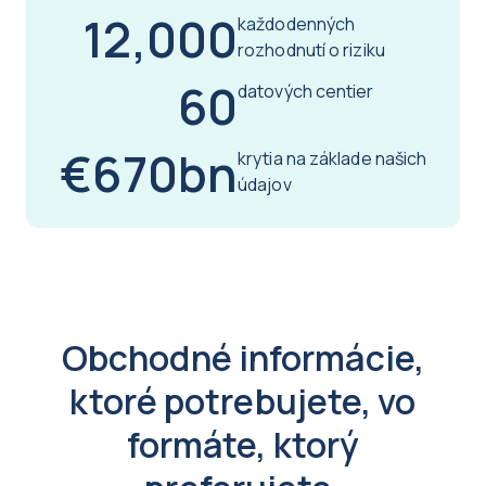
12,000
každodenných
rozhodnutí o riziku
60
datových centier
€670bn
krytia na základe našich
údajov
Obchodné informácie,
ktoré potrebujete, vo
formáte, ktorý