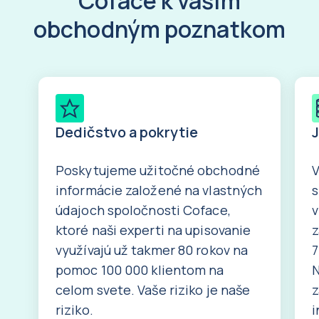
Coface k vašim
obchodným poznatkom
Dedičstvo a pokrytie
Poskytujeme užitočné obchodné
V
informácie založené na vlastných
s
údajoch spoločnosti Coface,
v
ktoré naši experti na upisovanie
z
využívajú už takmer 80 rokov na
7
pomoc 100 000 klientom na
N
celom svete. Vaše riziko je naše
z
riziko.
i