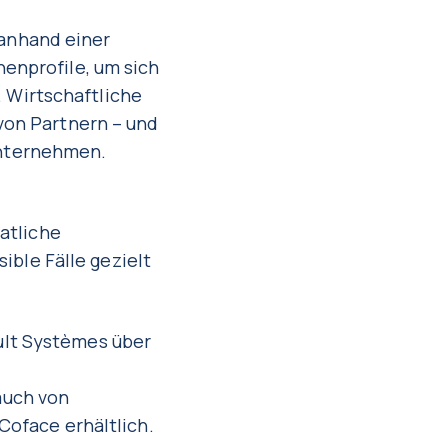
anhand einer
henprofile, um sich
 Wirtschaftliche
 von Partnern – und
Unternehmen.
atliche
ble Fälle gezielt
ult Systèmes über
auch von
Coface erhältlich.