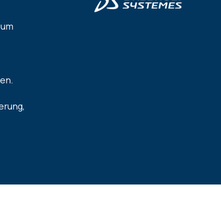
 um
ren.
erung,