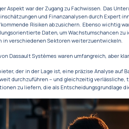
iger Aspekt war der Zugang zu Fachwissen. Das Unt
einschätzungen und Finanzanalysen durch Expert:inn
fkommende Risiken abzusichern. Ebenso wichtig war 
dlungsorientierte Daten, um Wachstumschancen zu i
n in verschiedenen Sektoren weiterzuentwickeln.
von Dassault Systèmes waren umfangreich, aber klar
eter, der in der Lage ist, eine präzise Analyse auf 
weit durchzuführen – und gleichzeitig verlässliche, 
ionen zu liefern, die als Entscheidungsgrundlage d