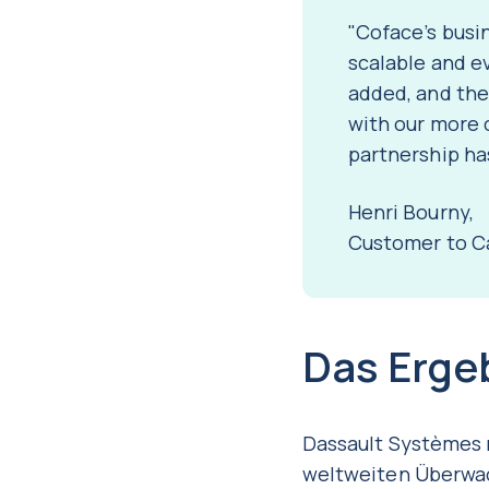
"Coface’s busi
scalable and e
added, and the 
with our more 
partnership ha
Henri Bourny,
Customer to Ca
Das Erge
Dassault Systèmes 
weltweiten Überwac