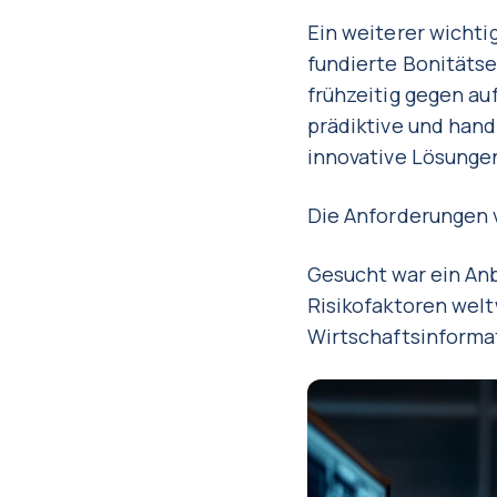
Ein weiterer wicht
fundierte Bonitäts
frühzeitig gegen au
prädiktive und han
innovative Lösunge
Die Anforderungen 
Gesucht war ein Anbi
Risikofaktoren welt
Wirtschaftsinformat