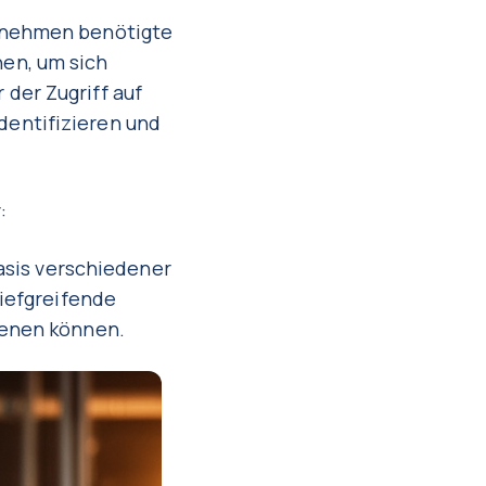
ernehmen benötigte
en, um sich
der Zugriff auf
dentifizieren und
:
Basis verschiedener
tiefgreifende
ienen können.