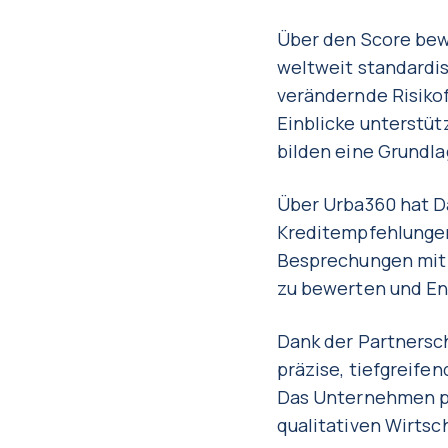
Über den Score bew
weltweit standardis
verändernde Risiko
Einblicke unterstüt
bilden eine Grundl
Über Urba360 hat Da
Kreditempfehlunge
Besprechungen mit 
zu bewerten und En
Dank der Partnersc
präzise, tiefgreife
Das Unternehmen pr
qualitativen Wirtsc