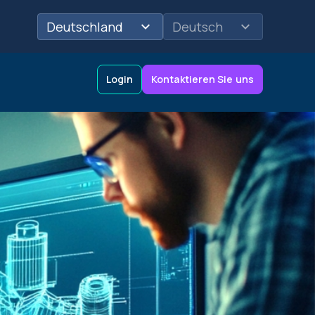
Deutschland
Deutsch
Login
Kontaktieren Sie uns
Credit Opinions
Logistik