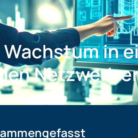
s Wachstum in 
len Netzwerk er
ammengefasst