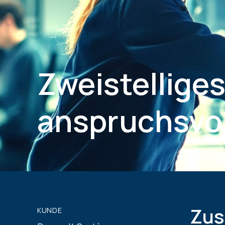
Zweistellige
anspruchsvol
Zus
KUNDE