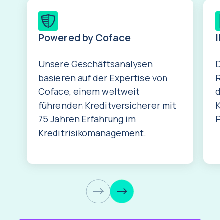
Powered by Coface
I
Unsere Geschäftsanalysen
D
basieren auf der Expertise von
R
Coface, einem weltweit
d
führenden Kreditversicherer mit
K
75 Jahren Erfahrung im
P
Kreditrisikomanagement.