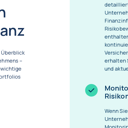
detaillie
n
Unterneh
Finanzin
vanz
Risikobew
enthalte
kontinuie
 Überblick
Versicher
nehmens –
erhalten 
 wichtige
und aktue
ortfolios
Monito
Risik
Wenn Sie
Unterneh
Monitori