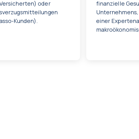
Versicherten) oder
finanzielle Ges
sverzugsmitteilungen
Unternehmens, 
kasso-Kunden).
einer Expertena
makroökonomisc