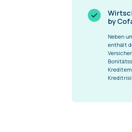
Wirtsc
by Cof
Neben um
enthält d
Versiche
Bonitäts
Kreditemp
Kreditri