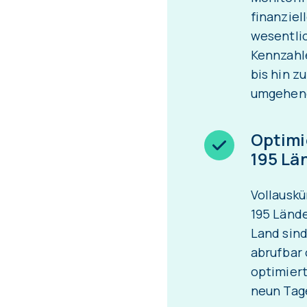
finanziel
wesentli
Kennzahl
bis hin z
umgehend
Optimie
195 Lä
Vollauskü
195 Länd
Land sind
abrufbar 
optimiert
neun Tage