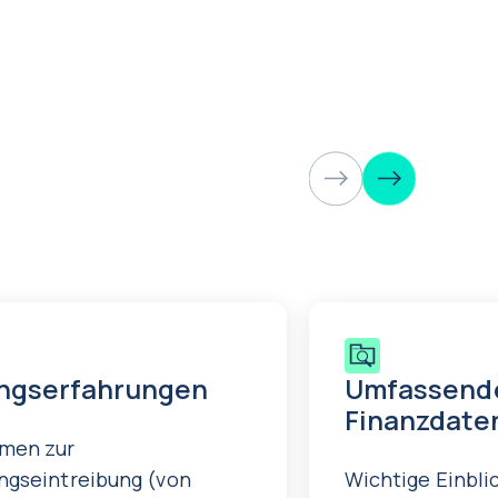
ngserfahrungen
Umfassend
Finanzdate
men zur
ngseintreibung (von
Wichtige Einblic