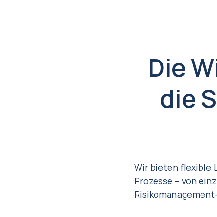
Die W
die 
Wir bieten flexibl
Prozesse – von einz
Risikomanagement-