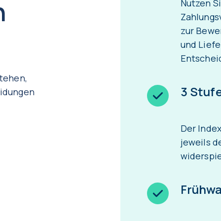
n
Nutzen Si
Zahlungs
zur Bewer
und Liefe
Entschei
tehen,
3 Stuf
eidungen
Der Index
jeweils d
widerspie
Frühw