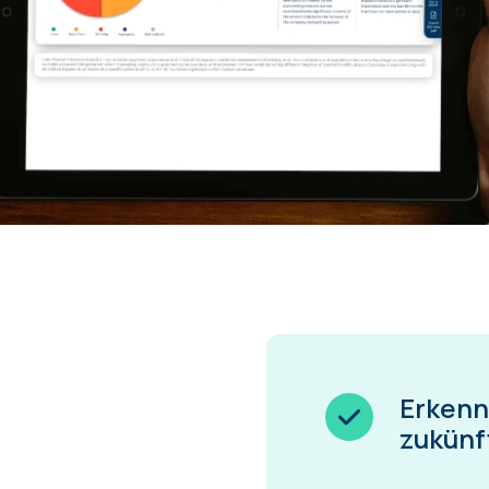
Erkenn
zukünf