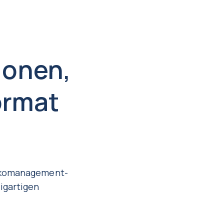
ionen,
ormat
sikomanagement-
igartigen