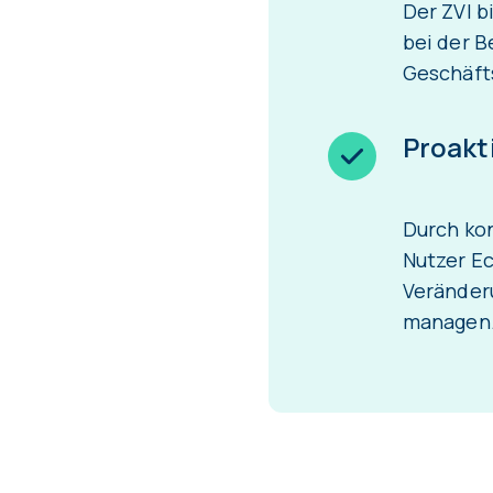
Der ZVI b
bei der 
Geschäft
Proakt
Durch kon
Nutzer E
Veränderu
managen