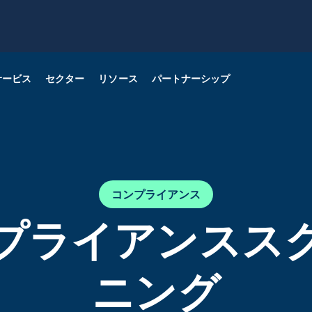
サービス
セクター
リソース
パートナーシップ
rba360でビジネスを成長さ
ore
ネルギー
og
クレジットオピニオン
ICT
当社サービスについて詳
る
見る
ニタリング
コンプライアンス
プライアンスス
ニング