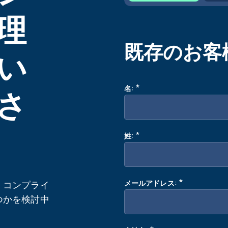
理
既存のお客
い
:
*
名
さ
:
*
姓
:
*
メールアドレス
、コンプライ
つかを検討中