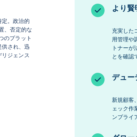
より賢
特定。政治的
措置、否定的な
充実した
つのプラット
用管理や
提供され、迅
トナーが
デリジェンス
とを確認
デュー
新規顧客
ェック作
ンプライ