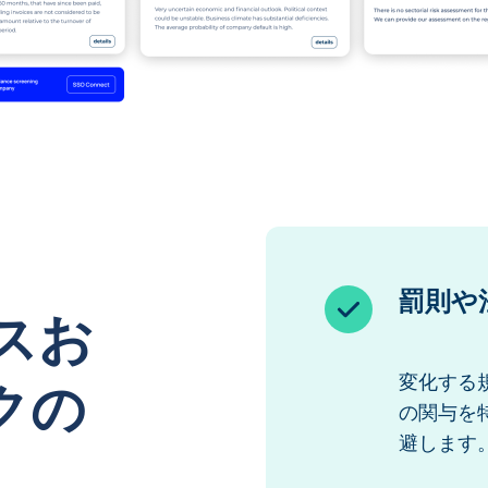
罰則や
スお
変化する
クの
の関与を
避します