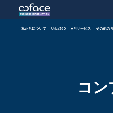
私たちについて
Urba360
APIサービス
その他の
Urba360とは？
企業レポート
農業食品
導入事例
U
Sc
エ
Bl
せ
経済インサイト
小売
モ
コン