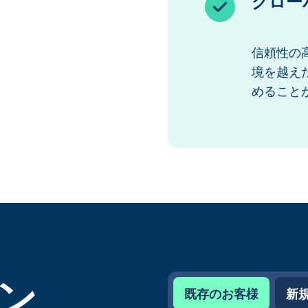
グロー
信頼性の
境を越え
めること
ン
既存のお客様
新