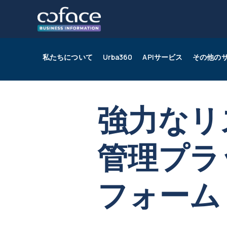
私たちについて
Urba360
APIサービス
その他の
Urba360とは？
企業レポート
農業食品
導入事例
U
Sc
エ
Bl
強力なリ
せ
経済インサイト
小売
モ
管理プラ
フォーム