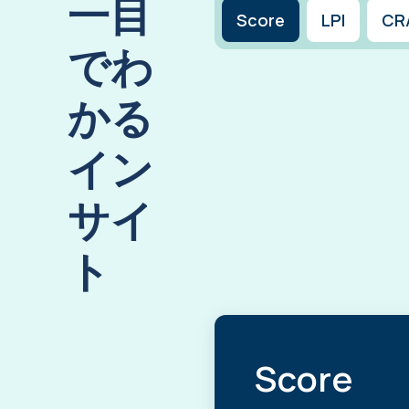
一目
Score
LPI
CR
でわ
かる
イン
サイ
ト
Score