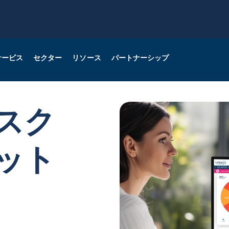
サービス
セクター
リソース
パートナーシップ
rba360でビジネスを成長さ
ore
ネルギー
og
クレジットオピニオン
ICT
当社サービスについて詳
スク
る
見る
ニタリング
ット