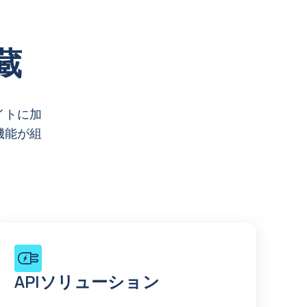
蔵
イトに加
機能が組
APIソリューション